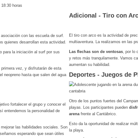
a 18:30 horas
Adicional - Tiro con Ar
El tiro con arco es la actividad de pr
asociación con las escuela de surf.
multiaventura. La realizamos en las p
s quienes desarrollan esta actividad.
Las flechas son de ventosas
, por lo
o para la iniciación al surf por sus
y retos más tranquilamente. Vamos ca
aumentan su habilidad.
primera vez, y disfrutarán de esta
Deportes - Juegos de P
el neopreno hasta que salen del agua
Otro de los puntos fuertes del Campa
tivo fortalecer el grupo y conocer el
playas. Los participantes pueden
disf
sí entendemos la personalidad de
arena
frente al Cantábrico.
Esto da la oportunidad de realizar múl
mejorar las habilidades sociales. Son
la playa.
 diseñamos esperando que sean útiles