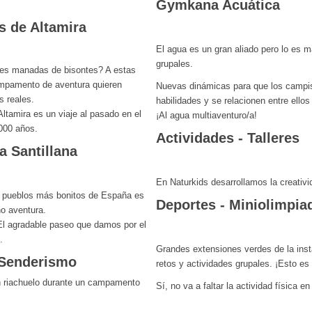
Gymkana Acuática
s de Altamira
El agua es un gran aliado pero lo es 
grupales.
des manadas de bisontes? A estas
campamento de aventura quieren
Nuevas dinámicas para que los campis
s reales.
habilidades y se relacionen entre ello
 Altamira es un viaje al pasado en el
¡Al agua multiaventuro/a!
.000 años.
Actividades - Talleres
a Santillana
En Naturkids desarrollamos la creativi
os pueblos más bonitos de España es
Deportes - Miniolimpia
o aventura.
El agradable paseo que damos por el
.
Grandes extensiones verdes de la inst
 Senderismo
retos y actividades grupales. ¡Esto es
Sí, no va a faltar la actividad física 