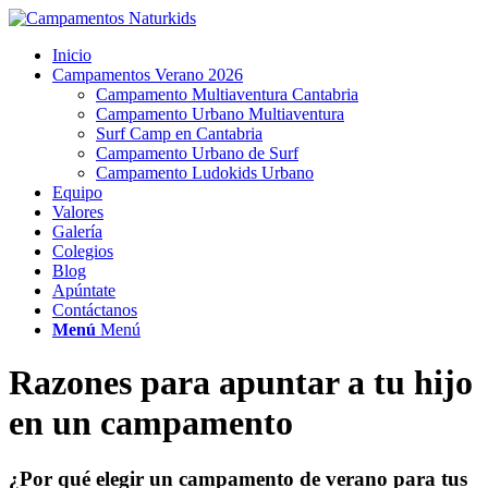
Inicio
Campamentos Verano 2026
Campamento Multiaventura Cantabria
Campamento Urbano Multiaventura
Surf Camp en Cantabria
Campamento Urbano de Surf
Campamento Ludokids Urbano
Equipo
Valores
Galería
Colegios
Blog
Apúntate
Contáctanos
Menú
Menú
Razones para apuntar a tu hijo
en un campamento
¿Por qué elegir un campamento de verano para tus