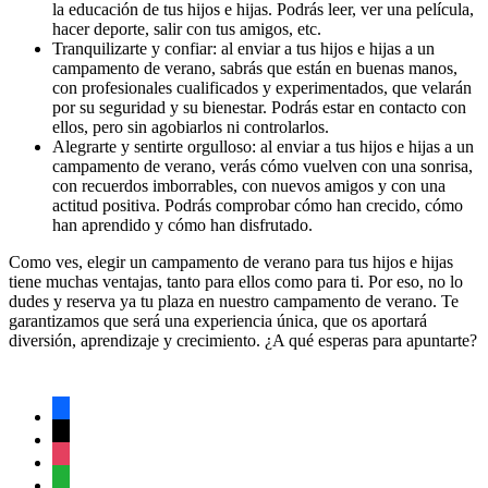
la educación de tus hijos e hijas. Podrás leer, ver una película,
hacer deporte, salir con tus amigos, etc.
Tranquilizarte y confiar: al enviar a tus hijos e hijas a un
campamento de verano, sabrás que están en buenas manos,
con profesionales cualificados y experimentados, que velarán
por su seguridad y su bienestar. Podrás estar en contacto con
ellos, pero sin agobiarlos ni controlarlos.
Alegrarte y sentirte orgulloso: al enviar a tus hijos e hijas a un
campamento de verano, verás cómo vuelven con una sonrisa,
con recuerdos imborrables, con nuevos amigos y con una
actitud positiva. Podrás comprobar cómo han crecido, cómo
han aprendido y cómo han disfrutado.
Como ves, elegir un campamento de verano para tus hijos e hijas
tiene muchas ventajas, tanto para ellos como para ti. Por eso, no lo
dudes y reserva ya tu plaza en nuestro campamento de verano. Te
garantizamos que será una experiencia única, que os aportará
diversión, aprendizaje y crecimiento. ¿A qué esperas para apuntarte?
facebook
x
instagram
whatsapp